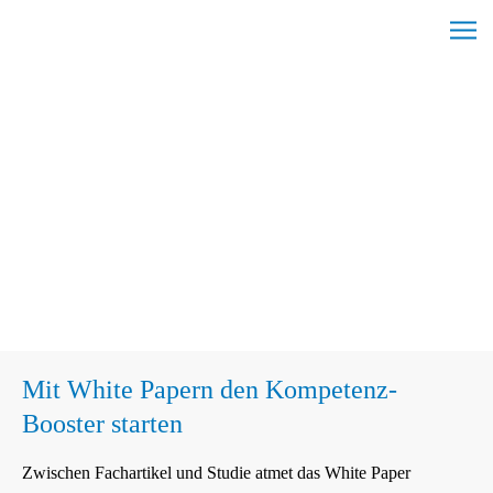
Skip
C
to
l
content
i
c
k
t
o
v
i
e
w
t
h
Mit White Papern den Kompetenz-
e
Booster starten
n
a
Zwischen Fachartikel und Studie atmet das White Paper
v