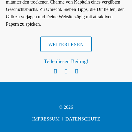
mitunter den trockenen Charme von Kapiteln eines vergilbten
i
Geschichtsbuchs. Zu Unrecht. Sieben Tipps, die Dir helfen, den
g
Gilb zu verjagen und Deine Website zügig mit attraktiven
a
Papern zu spicken.
t
i
o
WEITERLESEN
n
Teile diesen Beitrag!
© 2026
IMPRESSUM
DATENSCHUTZ