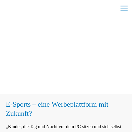
Skip
C
to
l
content
i
c
k
t
o
v
i
e
w
t
h
E-Sports – eine Werbeplattform mit
e
Zukunft?
n
a
„Kinder, die Tag und Nacht vor dem PC sitzen und sich selbst
v