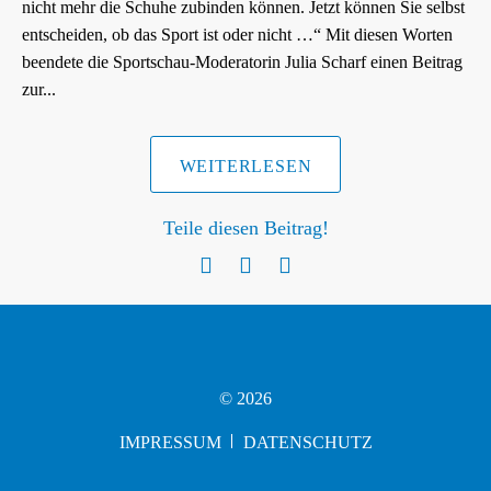
nicht mehr die Schuhe zubinden können. Jetzt können Sie selbst
i
entscheiden, ob das Sport ist oder nicht …“ Mit diesen Worten
g
beendete die Sportschau-Moderatorin Julia Scharf einen Beitrag
a
zur...
t
i
o
WEITERLESEN
n
Teile diesen Beitrag!
© 2026
IMPRESSUM
DATENSCHUTZ