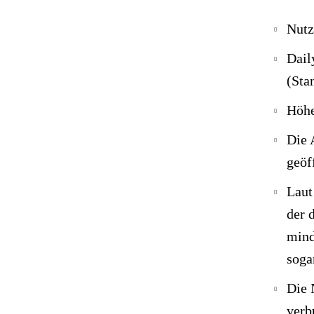
Nutz
Dail
(Sta
Höhe
Die 
geöf
Lau
der 
mind
soga
Die 
verb