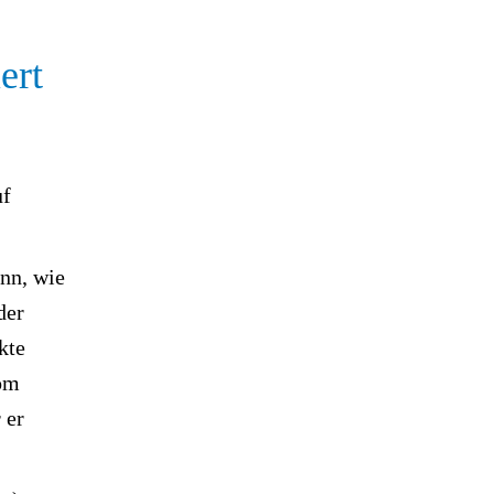
ert
uf
ann, wie
der
kte
vom
 er