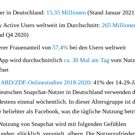
er in Deutschland:
15,35 Millionen
(Stand Januar 2021
y Active Users weltweit im Durchschnitt:
265 Millione
nd Q4 2020)
rer Frauenanteil von
57,4%
bei den Usern weltweit
App wird durchschnittlich
ca. 30 Mal am Tag
vom Nutz
fnet
t
ARD/ZDF-Onlinestudien 2018-2020
: 41% der 14-29-J
deutschen Snapchat-Nutzer in Deutschland verwenden 
estens einmal wöchentlich. In dieser Altersgruppe ist 
r beliebter als Facebook, was die tägliche Nutzung betri
Nutzung von Snapchat wird mit folgenden Gefühlen
unden: glücklich, verspielt, albern. Die Nutzerzufriede