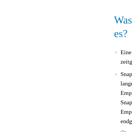
Was 
es?
Eine
zeit
Snap
lang
Empf
Snap
Empf
endg