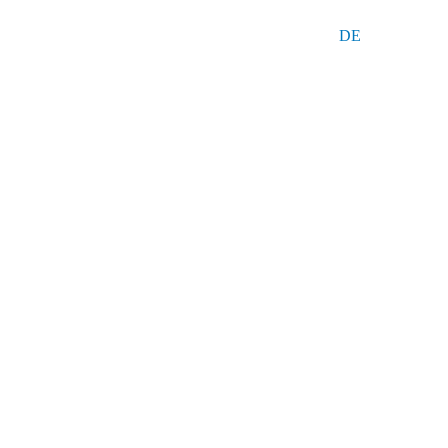
DE
ÜR