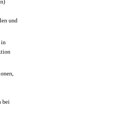
en)
len und
 in
ktion
ionen,
 bei