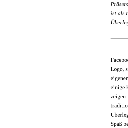
Präsenz
ist als
Überleg
Faceboo
Logo, s
eigenen
einige 
zeigen.
traditi
Überleg
Spaß b