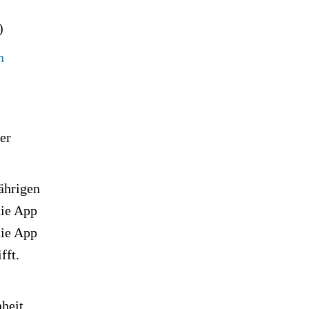
)
n
er
ährigen
die App
die App
fft.
nheit