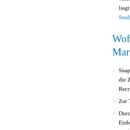
lieg
Stud
Wofü
Mark
Snap
die 
Recr
Zur 
Durc
Einb