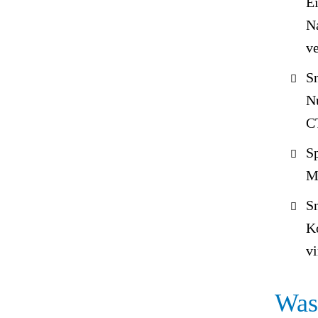
Ei
Na
ve
S
Nu
C
Sp
M
S
K
vi
Was 