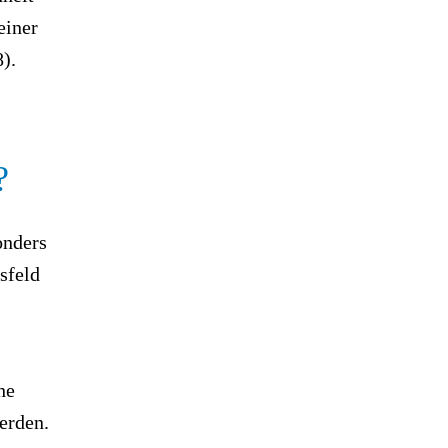
einer
).
?
onders
sfeld
he
erden.