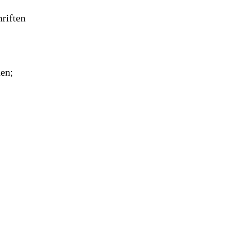
riften
den;