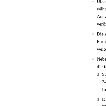
Über
währ
Ausw
verö
Die 
Form
weit
Nebe
die 
S
24
I
D