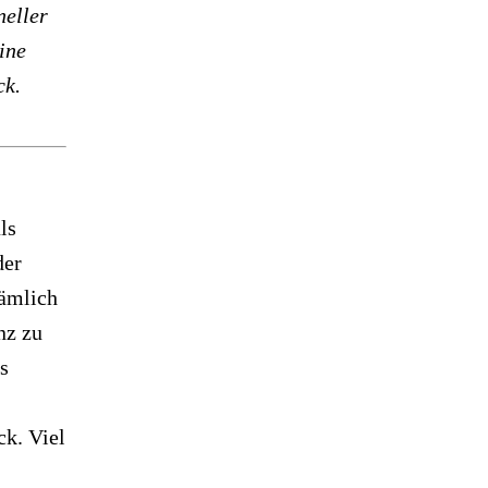
neller
ine
ck.
ls
der
nämlich
nz zu
s
ck. Viel