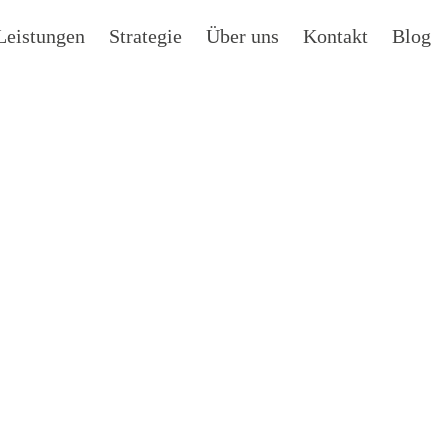
Leistungen
Strategie
Über uns
Kontakt
Blog
NAPCHAT GUIDE F
DRÜBERFLIEGER